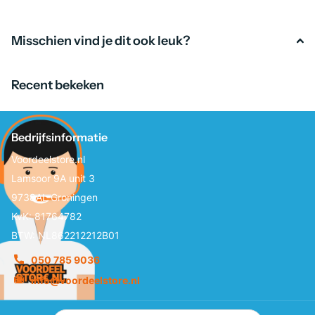
Misschien vind je dit ook leuk?
Recent bekeken
Bedrijfsinformatie
Voordeelstore.nl
Lamsoor 9A unit 3
9738AL Groningen
KvK: 81764782
BTW: NL862212212B01
050 785 9036
info@voordeelstore.nl