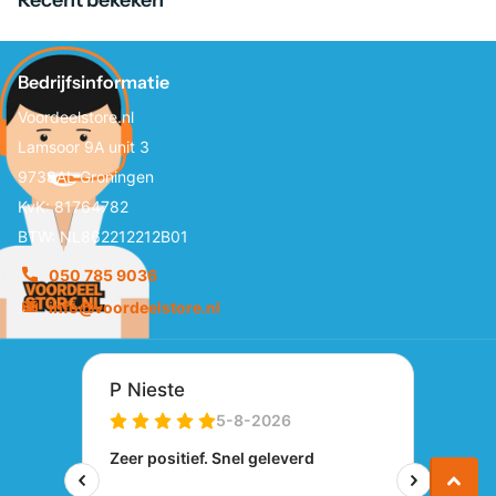
Bedrijfsinformatie
Voordeelstore.nl
Lamsoor 9A unit 3
9738AL Groningen
KvK: 81764782
BTW: NL862212212B01
050 785 9036
info@voordeelstore.nl