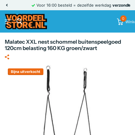
Voor 16:00 besteld = dezelfde werkdag
verzonden
0
Wink
Malatec XXL nest schommel buitenspeelgoed
120cm belasting 160 KG groen/zwart
Bijna uitverkocht